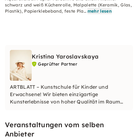
schwarz und weiß Küchenrolle, Malpalette (Keramik, Glas,
Plastik), Papierklebeband, feste Pla…
mehr lesen
Kristina Yaroslavskaya
Geprüfter Partner
ARTBLATT – Kunstschule für Kinder und
Erwachsene! Wir bieten einzigartige
Kunsterlebnisse von hoher Qualität im Raum
Mannheim-Weinheim und Umgebung, sowie
Online-Kunstkurse weltweit an. Wir geben
Veranstaltungen vom selben
jedem die Möglichkeit, in einem lebendigen und
motivierenden Kunststudio zu kreieren.
Anbieter