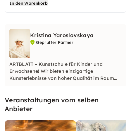
Zusatzstunde erhältst Du die Möglichkeit, Dein
In den Warenkorb
Wissen zu vertiefen, weitere Techniken
auszuprobieren und Dein Kunstwerk
weiterzuentwickeln. Unter professioneller
Anleitung kannst Du offene Fragen klären,
Kristina Yaroslavskaya
individuelle Tipps erhalten und Dich kreativ
Geprüfter Partner
entfalten.
ARTBLATT – Kunstschule für Kinder und
Erwachsene! Wir bieten einzigartige
Kunsterlebnisse von hoher Qualität im Raum
Mannheim-Weinheim und Umgebung, sowie
Online-Kunstkurse weltweit an. Wir geben
Veranstaltungen vom selben
jedem die Möglichkeit, in einem lebendigen und
motivierenden Kunststudio zu kreieren.
Anbieter