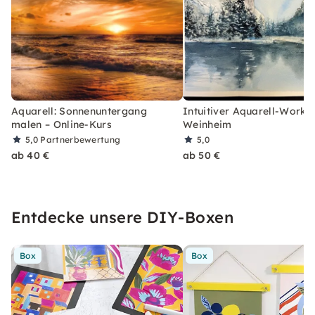
Aquarell: Sonnenuntergang
Intuitiver Aquarell-Works
malen – Online-Kurs
Weinheim
5,0
Partnerbewertung
5,0
ab 40 €
ab 50 €
Entdecke unsere DIY-Boxen
Box
Box