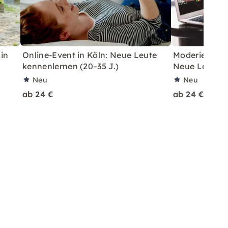
 in
Online-Event in Köln: Neue Leute
Moderierter V
kennenlernen (20–35 J.)
Neue Leute 30
Neu
Neu
ab 24 €
ab 24 €