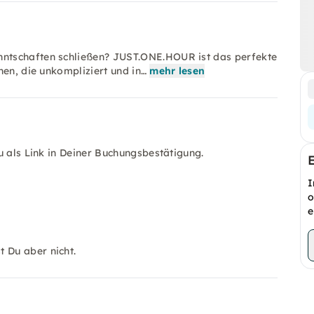
ntschaften schließen? JUST.ONE.HOUR ist das perfekte
hen, die unkompliziert und in…
mehr lesen
u als Link in Deiner Buchungsbestätigung.
I
o
e
 Du aber nicht.