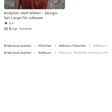
Knöpfen statt Nähen – Design-
Set Large für zuhause
5,0
35 €
zzgl. Versand
Erlebnisse buchen
München
Nähkurs München
Nähkurs: Fe
Erlebnisse buchen
Nähkurs
Nähkurs: Festkleid Venezia in Mün