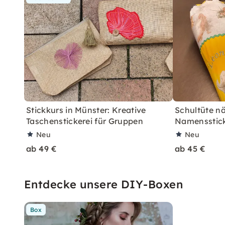
Stickkurs in Münster: Kreative
Schultüte n
Taschenstickerei für Gruppen
Namensstick
Neu
Neu
ab 49 €
ab 45 €
Entdecke unsere DIY-Boxen
Box