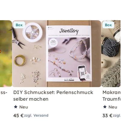
Box
Box
ss-
DIY Schmuckset: Perlenschmuck
Makramee Sta
selber machen
Traumfänger 
Neu
Neu
45 €
33 €
zzgl. Versand
zzgl. Versa