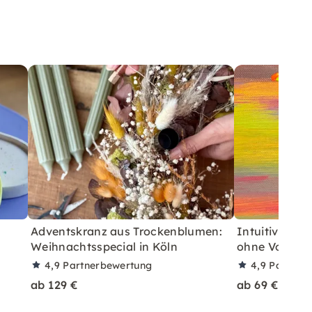
Adventskranz aus Trockenblumen:
Intuitives Ma
Weihnachtsspecial in Köln
ohne Vorgab
4,9
Partnerbewertung
4,9
Partner
ab 129 €
ab 69 €