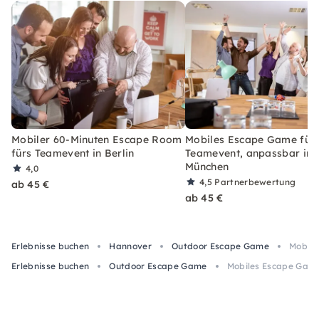
Mobiler 60-Minuten Escape Room
Mobiles Escape Game für
fürs Teamevent in Berlin
Teamevent, anpassbar in
München
4,0
4,5
Partnerbewertung
ab 45 €
ab 45 €
Erlebnisse buchen
Hannover
Outdoor Escape Game
Mobile
Erlebnisse buchen
Outdoor Escape Game
Mobiles Escape Game