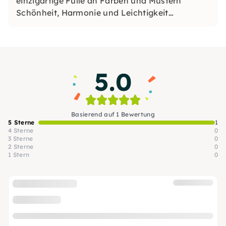
einzigartige Fülle an Farben und Mustern
Schönheit, Harmonie und Leichtigkeit
verkörpert, so stehen wir mit 18 Jahren
Kompetenz im Dienste für Schönheit,
Gesundheit und Wohlbefinden.
5.0
Basierend auf 1 Bewertung
5 Sterne
1
4 Sterne
0
3 Sterne
0
2 Sterne
0
1 Stern
0