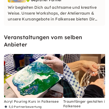
Geprüfter Partner
Wir begleiten Dich auf achtsame und kreative
Weise. Unsere Workshops, der Atelierraum &
unsere Kursangebote in Falkensee bieten Dir
einen sicheren, inspirierten Raum für
künstlerische Entfaltung und inneres
Veranstaltungen vom selben
Wachstum.
Anbieter
Acryl Pouring Kurs in Falkensee
Traumfänger gestalten in
Falkensee
5,0
Partnerbewertung