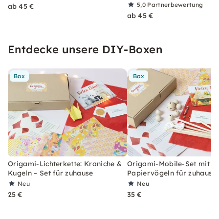
5,0
Partnerbewertung
ab 45 €
ab 45 €
Entdecke unsere DIY-Boxen
Box
Box
Origami-Lichterkette: Kraniche &
Origami-Mobile-Set mit 6
Kugeln – Set für zuhause
Papiervögeln für zuhause
Neu
Neu
25 €
35 €