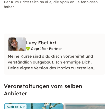
Der Kurs richtet sich an alle, die Spaß an Seifenblasen
haben.
Lucy Ebel Art
Geprüfter Partner
Meine Kurse sind didaktisch vorbereitet und
verständlich aufgebaut. Ich ermutige Dich,
Deine eigene Version des Motivs zu erstellen
und stehe Dir dabei unterstützend zur Seite. Du
bekommst Anleitungen zum richtigen Umgang
Veranstaltungen vom selben
mit Deinem Malwerkzeug, Tipps und Kniffe und
ganz viel Empathie. :)
Anbieter
Auch bei Dir