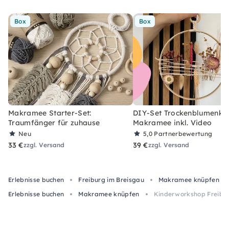
Box
Box
Makramee Starter-Set:
DIY-Set Trockenblumenkra
Traumfänger für zuhause
Makramee inkl. Video
Neu
5,0
Partnerbewertung
33 €
39 €
zzgl. Versand
zzgl. Versand
Erlebnisse buchen
Freiburg im Breisgau
Makramee knüpfen
Erlebnisse buchen
Makramee knüpfen
Kinderworkshop Freibu