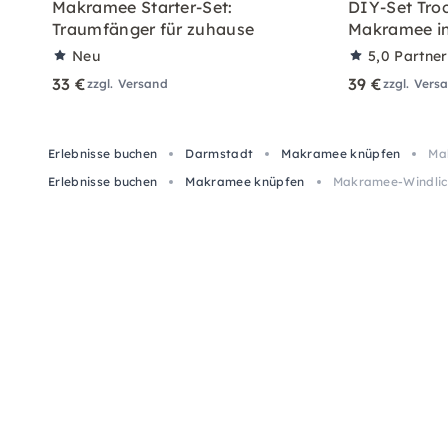
Makramee Starter-Set:
DIY-Set Tro
Traumfänger für zuhause
Makramee in
Neu
5,0
Partne
33 €
39 €
zzgl. Versand
zzgl. Vers
Erlebnisse buchen
Darmstadt
Makramee knüpfen
Ma
Erlebnisse buchen
Makramee knüpfen
Makramee-Windlich