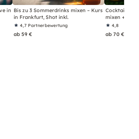
ve in
Bis zu 3 Sommerdrinks mixen – Kurs
Cocktailkurs: 
in Frankfurt, Shot inkl.
mixen + Shot 
4,7
Partnerbewertung
4,8
ab 59 €
ab 70 €