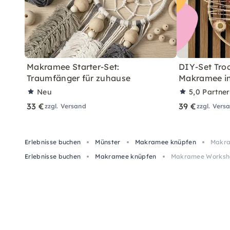
Makramee Starter-Set:
DIY-Set Tro
Traumfänger für zuhause
Makramee in
Neu
5,0
Partne
33 €
39 €
zzgl. Versand
zzgl. Vers
Erlebnisse buchen
Münster
Makramee knüpfen
Makra
Erlebnisse buchen
Makramee knüpfen
Makramee Workshop