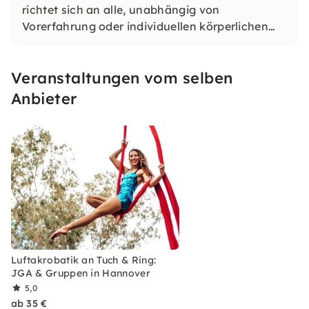
richtet sich an alle, unabhängig von
Vorerfahrung oder individuellen körperlichen
Voraussetzungen. Unser Ziel ist es, dass jeder
die Luftakrobatik so nutzen kann, wie es für
Veranstaltungen vom selben
sie*ihn am besten passt!
Anbieter
Luftakrobatik an Tuch & Ring:
JGA & Gruppen in Hannover
5,0
ab 35 €