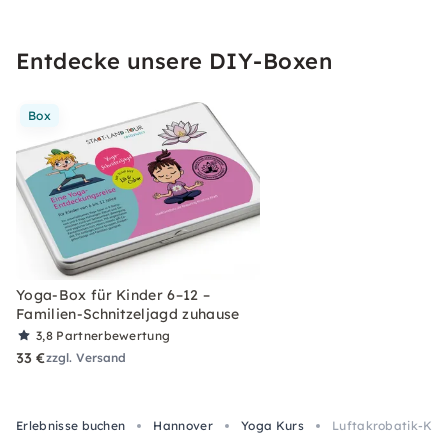
Entdecke unsere DIY-Boxen
Box
Yoga-Box für Kinder 6–12 –
Familien-Schnitzeljagd zuhause
3,8
Partnerbewertung
33 €
zzgl. Versand
Erlebnisse buchen
Hannover
Yoga Kurs
Luftakrobatik-Kurs