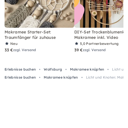
Makramee Starter-Set:
DIY-Set Trockenblumenkra
Traumfänger für zuhause
Makramee inkl. Video
Neu
5,0
Partnerbewertung
33 €
39 €
zzgl. Versand
zzgl. Versand
Erlebnisse buchen
Wolfsburg
Makramee knüpfen
Licht un
Erlebnisse buchen
Makramee knüpfen
Licht und Knoten: Makr