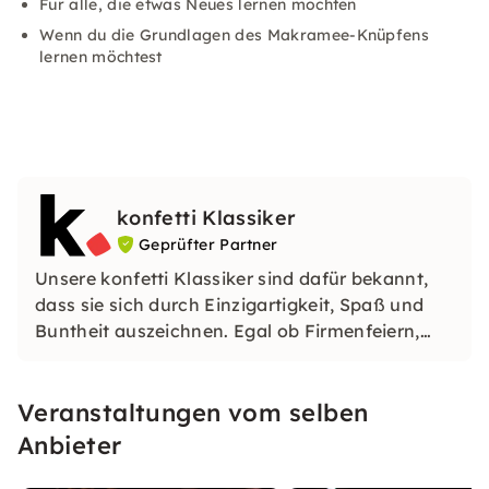
Für alle, die etwas Neues lernen möchten
Wenn du die Grundlagen des Makramee-Knüpfens
lernen möchtest
konfetti Klassiker
Geprüfter Partner
Unsere konfetti Klassiker sind dafür bekannt,
dass sie sich durch Einzigartigkeit, Spaß und
Buntheit auszeichnen. Egal ob Firmenfeiern,
JGAs oder Dein bevorstehender Geburtstag: Mit
unseren konfetti Klassikern wirst Du ein Event
Veranstaltungen vom selben
erleben, welches Du so schnell nicht vergessen
wirst.
Anbieter