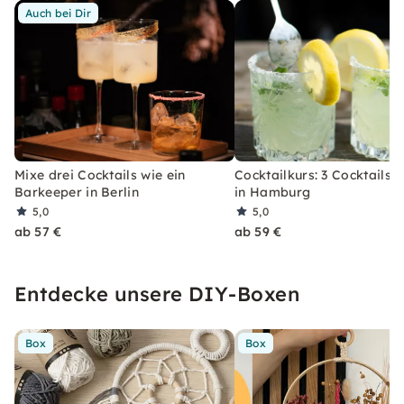
Auch bei Dir
Mixe drei Cocktails wie ein
Cocktailkurs: 3 Cocktails 
Barkeeper in Berlin
in Hamburg
5,0
5,0
ab 57 €
ab 59 €
Entdecke unsere DIY-Boxen
Box
Box