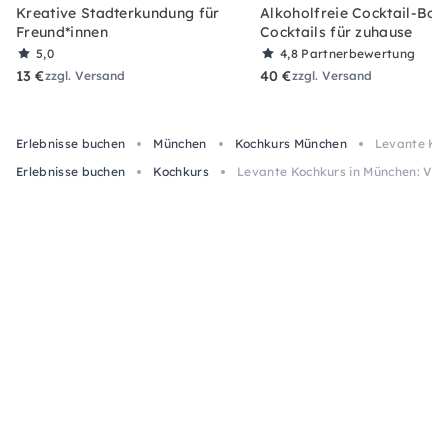
Kreative Stadterkundung für
Alkoholfreie Cocktail-Box
Freund*innen
Cocktails für zuhause
5,0
4,8
Partnerbewertung
13 €
40 €
zzgl. Versand
zzgl. Versand
Erlebnisse buchen
München
Kochkurs München
Levante Koc
Erlebnisse buchen
Kochkurs
Levante Kochkurs in München: Veg