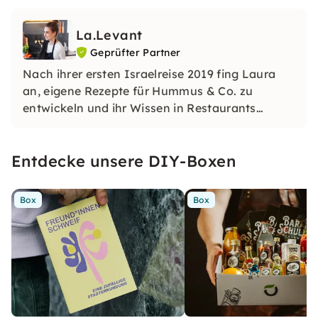
La.Levant
Geprüfter Partner
Nach ihrer ersten Israelreise 2019 fing Laura
an, eigene Rezepte für Hummus & Co. zu
entwickeln und ihr Wissen in Restaurants
weltweit zu vertiefen. Heute teilt sie Rezepte
nicht nur auf Instagram, sondern auch in ihren
Entdecke unsere DIY-Boxen
Kochkursen. Es erwartet dich eine bunte Vielfalt
an Mezze zum teilen.
Box
Box