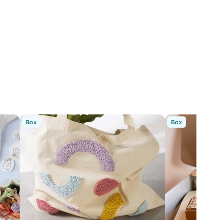
Box
Box