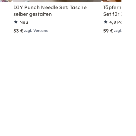
DIY Punch Needle Set: Tasche
Töpfern ohne 
selber gestalten
Set für Zuha
Neu
4,8
Partner
33 €
59 €
zzgl. Versand
zzgl. Versa