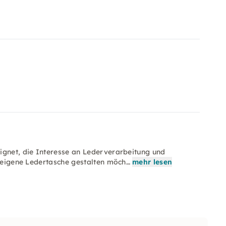
ignet, die Interesse an Lederverarbeitung und
e eigene Ledertasche gestalten möch…
mehr lesen