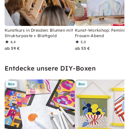
Kunstkurs in Dresden: Blumen mit
Kunst-Workshop: Feminin 
Strukturpaste + Blattgold
Frauen-Abend
4,4
5,0
ab 59 €
ab 55 €
Entdecke unsere DIY-Boxen
Box
Box