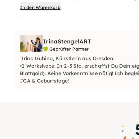
Zusatzstunde steht Dir die volle Aufmerksamkeit
In den Warenkorb
das Erlernte zu festigen oder Dein Projekt zu vo
IrinaStengelART
Geprüfter Partner
Irina Gubina, Künstlerin aus Dresden.
🎨 Workshops: In 2–3 Std. erschaffst Du Dein ei
Blattgold). Keine Vorkenntnisse nötig! Ich beglei
JGA & Geburtstage!