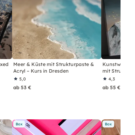
ixed
Meer & Küste mit Strukturpaste &
Kunstworksho
Acryl – Kurs in Dresden
mit Strukturp
5,0
4,3
ab 53 €
ab 55 €
Box
Box