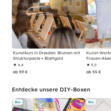
Kunstkurs in Dresden: Blumen mit
Kunst-Works
Strukturpaste + Blattgold
Frauen-Abe
4,4
5,0
ab 59 €
ab 55 €
Entdecke unsere DIY-Boxen
Box
Box