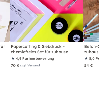
für
Papercutting & Siebdruck –
Beton-Ostera
chemiefreies Set für zuhause
zuhause mit A
4,9
Partnerbewertung
5,0
Partner
70 €
54 €
zzgl. Versand