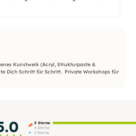
 der Kursleitung zur Verfügung. Perfekt, um
llenden.
genes Kunstwerk (Acryl, Strukturpaste &
te Dich Schritt für Schritt. Private Workshops für
5.0
5 Sterne
4 Sterne
3 Sterne