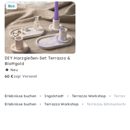
Box
DIY Harzgießen-Set: Terrazzo &
Blattgold
Neu
60 €
zzgl. Versand
Erlebnisse buchen
Ingolstadt
Terrazzo Workshop
Terrazzo
Erlebnisse buchen
Terrazzo Workshop
Terrazzo-Schmuckschälc