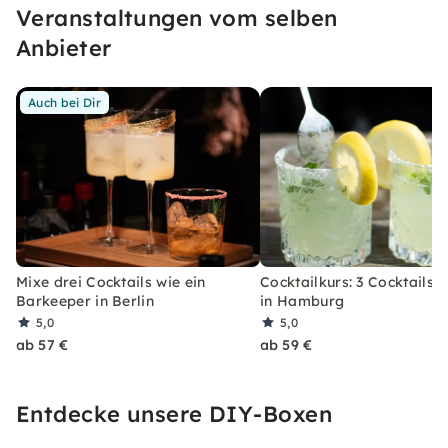
Veranstaltungen vom selben
erleben, welches Du so schnell nicht vergessen
wirst.
Anbieter
Auch bei Dir
Mixe drei Cocktails wie ein
Cocktailkurs: 3 Cocktails 
Barkeeper in Berlin
in Hamburg
5,0
5,0
ab 57 €
ab 59 €
Entdecke unsere DIY-Boxen