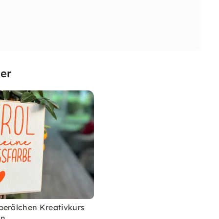
er
perölchen Kreativkurs
en