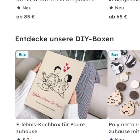
Neu
Neu
ab 85 €
ab 65 €
Entdecke unsere DIY-Boxen
Box
Box
Erlebnis-Kochbox für Paare
Polymerton-
zuhause
zuhause mit
5,0
Neu