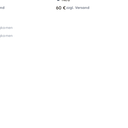
60 €
and
zzgl. Versand
rgkamen
rgkamen