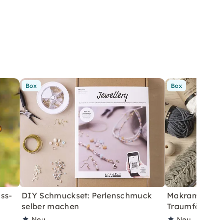
Box
Box
ss-
DIY Schmuckset: Perlenschmuck
Makramee Sta
selber machen
Traumfänger 
Neu
Neu