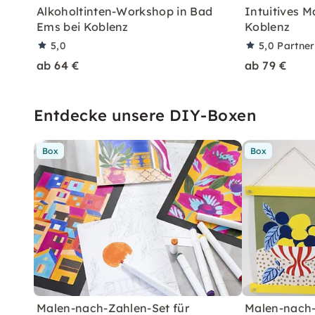
Alkoholtinten-Workshop in Bad
Intuitives M
Ems bei Koblenz
Koblenz
5,0
5,0
Partne
ab 64 €
ab 79 €
Entdecke unsere DIY-Boxen
Box
Box
Malen-nach-Zahlen-Set für
Malen-nach-