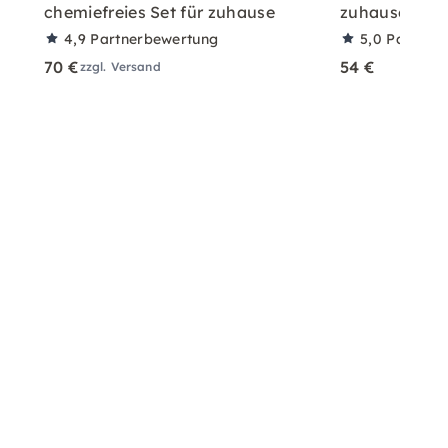
chemiefreies Set für zuhause
zuhause mit A
4,9
Partnerbewertung
5,0
Partner
70 €
54 €
zzgl. Versand