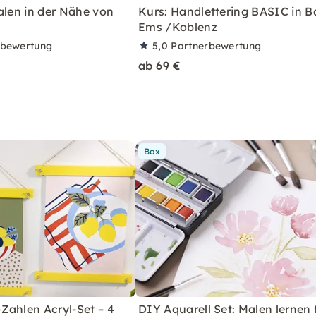
alen in der Nähe von
Kurs: Handlettering BASIC in B
Ems /Koblenz
rbewertung
5,0
Partnerbewertung
ab 69 €
Box
Zahlen Acryl-Set – 4
DIY Aquarell Set: Malen lernen 