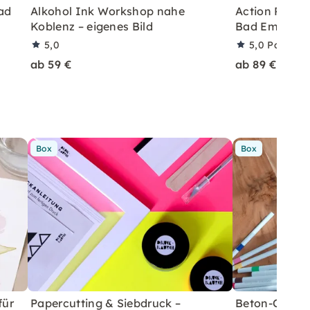
ad
Alkohol Ink Workshop nahe
Action Painti
Koblenz – eigenes Bild
Bad Ems, Kob
5,0
5,0
Partner
ab 59 €
ab 89 €
Box
Box
für
Papercutting & Siebdruck –
Beton-Ostera