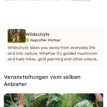
Wildschytz
Geprüfter Partner
Wildschytz takes you away from everyday life
and into nature: Whether it's guided mushroom
and herb hikes, gold panning and other nature
adventures in small groups with experienced
guides, in-depth knowledge and special
Veranstaltungen vom selben
experiences for yourself, your team or as a gift.
Anbieter