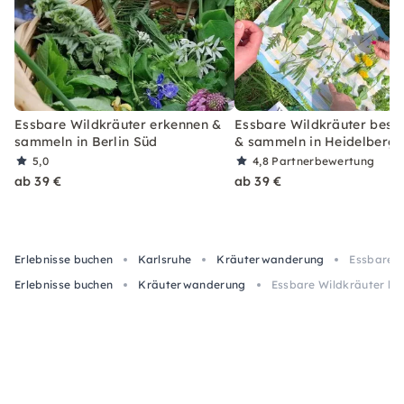
Essbare Wildkräuter erkennen &
Essbare Wildkräuter bes
sammeln in Berlin Süd
& sammeln in Heidelberg
5,0
4,8
Partnerbewertung
ab 39 €
ab 39 €
Erlebnisse buchen
Karlsruhe
Kräuterwanderung
Essbare 
Erlebnisse buchen
Kräuterwanderung
Essbare Wildkräuter b