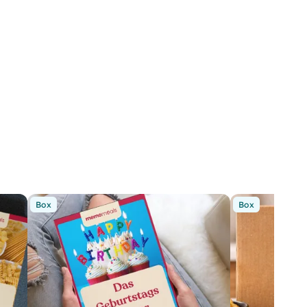
Box
Box