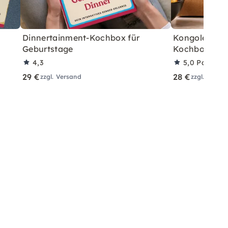
Dinnertainment-Kochbox für
Kongolesisch
Geburtstage
Kochbox für 
4,3
5,0
Partner
29 €
28 €
zzgl. Versand
zzgl. Versa