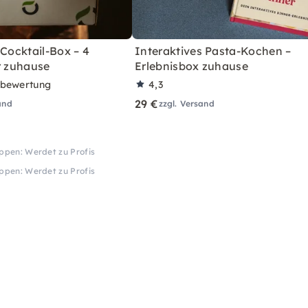
 Cocktail-Box – 4
Interaktives Pasta-Kochen –
r zuhause
Erlebnisbox zuhause
rbewertung
4,3
29 €
and
zzgl. Versand
uppen: Werdet zu Profis
uppen: Werdet zu Profis