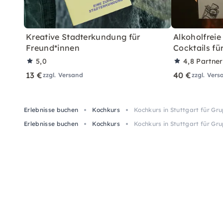
Kreative Stadterkundung für
Alkoholfreie
Freund*innen
Cocktails fü
5,0
4,8
Partne
13 €
40 €
zzgl. Versand
zzgl. Vers
Erlebnisse buchen
Kochkurs
Kochkurs in Stuttgart für Gr
Erlebnisse buchen
Kochkurs
Kochkurs in Stuttgart für Gr