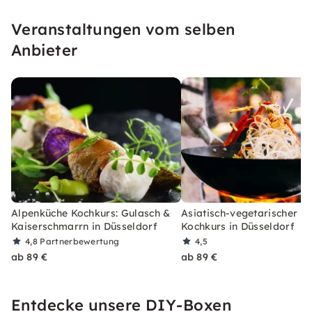
ausgefallenen Nudelkreationen überraschen
Veranstaltungen vom selben
oder gar mit einem Festtagsbraten glänzen.
Anbieter
Alpenküche Kochkurs: Gulasch &
Asiatisch-vegetarischer 3
Kaiserschmarrn in Düsseldorf
Kochkurs in Düsseldorf
4,8
Partnerbewertung
4,5
ab 89 €
ab 89 €
Entdecke unsere DIY-Boxen