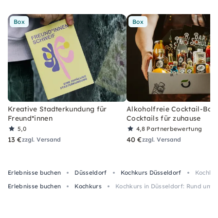
Box
Box
Kreative Stadterkundung für
Alkoholfreie Cocktail-Box
Freund*innen
Cocktails für zuhause
5,0
4,8
Partnerbewertung
13 €
40 €
zzgl. Versand
zzgl. Versand
Erlebnisse buchen
Düsseldorf
Kochkurs Düsseldorf
Kochkur
Erlebnisse buchen
Kochkurs
Kochkurs in Düsseldorf: Rund ums 