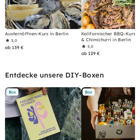
Austernöffnen-Kurs in Berlin
Kalifornischer BBQ-Kurs: T
& Chimichurri in Berlin
5,0
5,0
ab 139 €
ab 129 €
Entdecke unsere DIY-Boxen
Box
Box