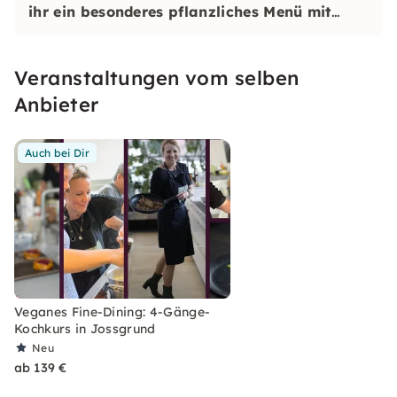
ihr ein besonderes pflanzliches Menü mit
hochwertigen Zutaten. Dabei entstehen neue
Ideen für eine ausgewogene Ernährung, die
Veranstaltungen vom selben
Genuss und Wohlbefinden verbindet.
Anbieter
Auch bei Dir
Veganes Fine-Dining: 4-Gänge-
Kochkurs in Jossgrund
Neu
ab 139 €