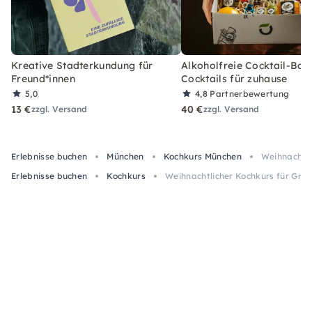
Kreative Stadterkundung für
Alkoholfreie Cocktail-Box
Freund*innen
Cocktails für zuhause
5,0
4,8
Partnerbewertung
13 €
40 €
zzgl. Versand
zzgl. Versand
Erlebnisse buchen
München
Kochkurs München
Weihnachtli
Erlebnisse buchen
Kochkurs
Weihnachtlicher Kochkurs für Gru