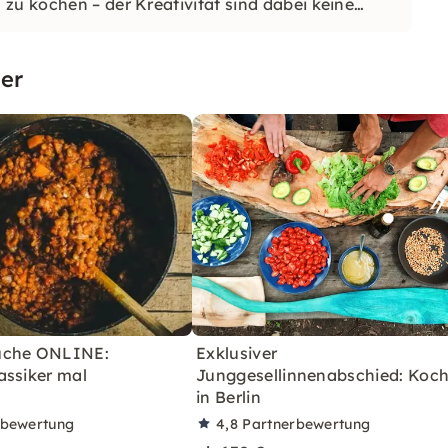
zu kochen – der Kreativität sind dabei keine
er
üche ONLINE:
Exklusiver
assiker mal
Junggesellinnenabschied: Koc
in Berlin
rbewertung
4,8
Partnerbewertung