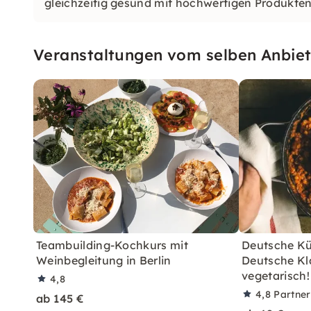
gleichzeitig gesund mit hochwertigen Produkten 
Grenzen gesetzt.
Veranstaltungen vom selben Anbiet
Teambuilding-Kochkurs mit
Deutsche K
Weinbegleitung in Berlin
Deutsche Kl
vegetarisch!
4,8
4,8
Partne
ab 145 €