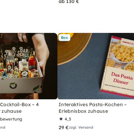
ab 130 €
Box
 Cocktail-Box – 4
Interaktives Pasta-Kochen –
r zuhause
Erlebnisbox zuhause
rbewertung
4,3
29 €
and
zzgl. Versand