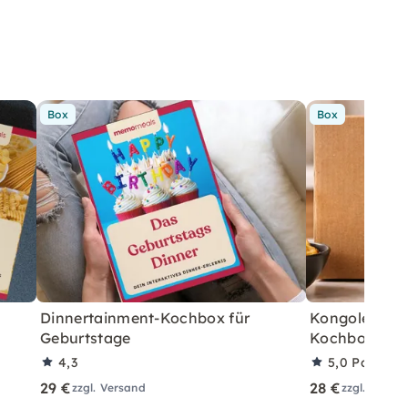
Box
Box
Dinnertainment-Kochbox für
Kongolesisch
Geburtstage
Kochbox für 
4,3
5,0
Partner
29 €
28 €
zzgl. Versand
zzgl. Versa