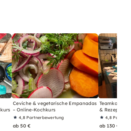
Ceviche & vegetarische Empanadas
Teamkochkurs
hkurs
– Online-Kochkurs
& Rezeptbuch 
4,8
Partnerbewertung
4,8
Partner
ab 50 €
ab 130 €