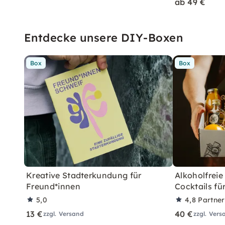
ab 49 €
Entdecke unsere DIY-Boxen
Box
Box
Kreative Stadterkundung für
Alkoholfreie
Freund*innen
Cocktails fü
5,0
4,8
Partne
13 €
40 €
zzgl. Versand
zzgl. Vers