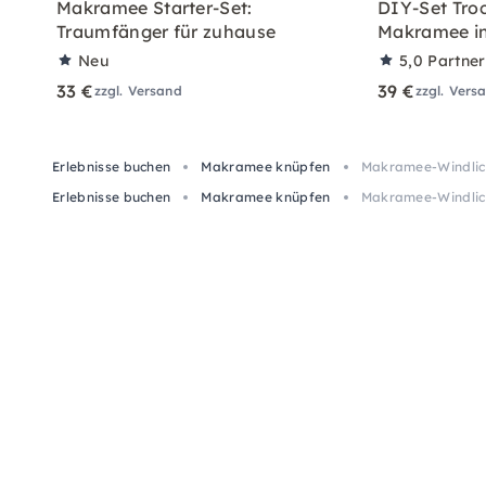
Makramee Starter-Set:
DIY-Set Tro
Traumfänger für zuhause
Makramee in
Neu
5,0
Partne
33 €
39 €
zzgl. Versand
zzgl. Vers
Erlebnisse buchen
Makramee knüpfen
Makramee-Windlich
Erlebnisse buchen
Makramee knüpfen
Makramee-Windlich