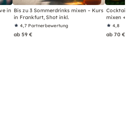
ve in
Bis zu 3 Sommerdrinks mixen – Kurs
Cocktailkurs: 
in Frankfurt, Shot inkl.
mixen + Shot 
4,7
Partnerbewertung
4,8
ab 59 €
ab 70 €