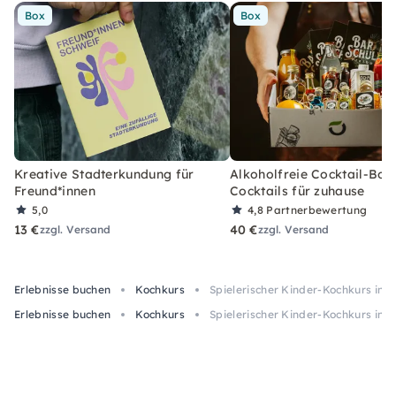
Box
Box
Kreative Stadterkundung für
Alkoholfreie Cocktail-Box
Freund*innen
Cocktails für zuhause
5,0
4,8
Partnerbewertung
13 €
40 €
zzgl. Versand
zzgl. Versand
Erlebnisse buchen
Kochkurs
Spielerischer Kinder-Kochkurs in L
Erlebnisse buchen
Kochkurs
Spielerischer Kinder-Kochkurs in L