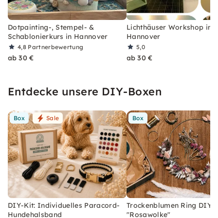
Dotpainting-, Stempel- &
Lichthäuser Workshop in
Schablonierkurs in Hannover
Hannover
4,8
Partnerbewertung
5,0
ab 30 €
ab 30 €
Entdecke unsere DIY-Boxen
Box
Sale
Box
DIY-Kit: Individuelles Paracord-
Trockenblumen Ring DIY-
Hundehalsband
"Rosawolke"