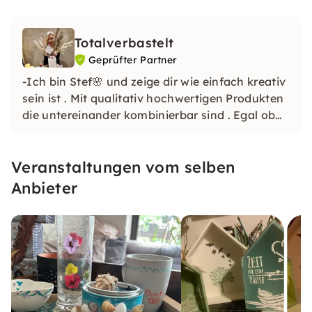
Totalverbastelt
Geprüfter Partner
-Ich bin Stef🌸 und zeige dir wie einfach kreativ
sein ist . Mit qualitativ hochwertigen Produkten
die untereinander kombinierbar sind . Egal ob
Anfänger oder Fortgeschritten . Auch wenn du
komplett der Meinung bist du wärst unkreativ
Veranstaltungen vom selben
beweise ich dir das Gegenteil😉
Anbieter