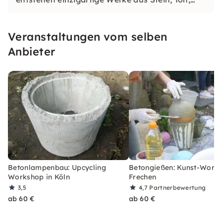
Holz und mehr. Erlebe kreative Workshops,
Teamevents und individuelle Entfaltung in einer
Veranstaltungen vom selben
inspirierenden Atmosphäre.
Anbieter
Betonlampenbau: Upcycling
Betongießen: Kunst-Works
Workshop in Köln
Frechen
3,5
4,7
Partnerbewertung
ab 60 €
ab 60 €