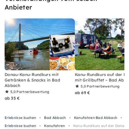
Anbieter
Donau-Kanu-Rundkurs mit
Kanu-Rundkurs auf der D
Getränken & Snacks in Bad
mit Grillbuffet – Bad Abb
Abbach
5,0
Partnerbewertung
5,0
Partnerbewertung
ab 69 €
ab 35 €
Erlebnisse buchen
Bad Abbach
Kanufahren Bad Abbach
K
Erlebnisse buchen
Kanufahren
Kanu-Rundkurs auf der Donau i