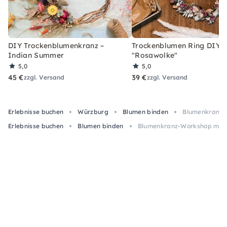
DIY Trockenblumenkranz –
Trockenblumen Ring DIY-
Indian Summer
"Rosawolke"
5,0
5,0
45 €
39 €
zzgl. Versand
zzgl. Versand
Erlebnisse buchen
Würzburg
Blumen binden
Blumenkranz-
Erlebnisse buchen
Blumen binden
Blumenkranz-Workshop mit S