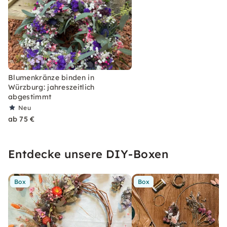
Blumenkränze binden in
Würzburg: jahreszeitlich
abgestimmt
Neu
ab 75 €
Entdecke unsere DIY-Boxen
Box
Box