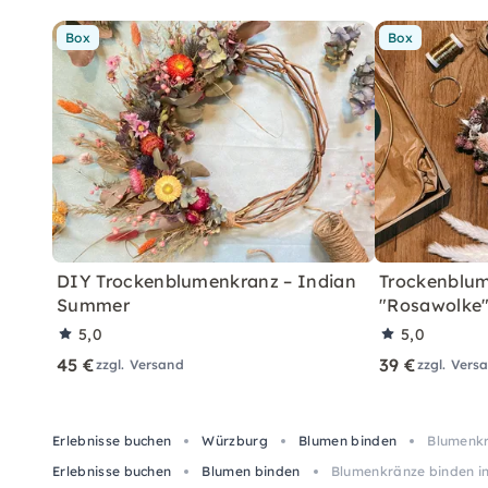
Box
Box
DIY Trockenblumenkranz – Indian
Trockenblum
Summer
"Rosawolke
5,0
5,0
45 €
39 €
zzgl. Versand
zzgl. Vers
Erlebnisse buchen
Würzburg
Blumen binden
Blumenkr
Erlebnisse buchen
Blumen binden
Blumenkränze binden in