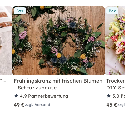
Box
Box
“ –
Frühlingskranz mit frischen Blumen
Trockenblumen
– Set für zuhause
DIY-Set für 
4,9
Partnerbewertung
5,0
Partner
49 €
45 €
zzgl. Versand
zzgl. Versa