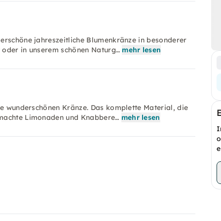
derschöne jahreszeitliche Blumenkränze in besonderer
t oder in unserem schönen Naturg…
mehr lesen
ine wunderschönen Kränze. Das komplette Material, die
gemachte Limonaden und Knabbere…
mehr lesen
I
o
e