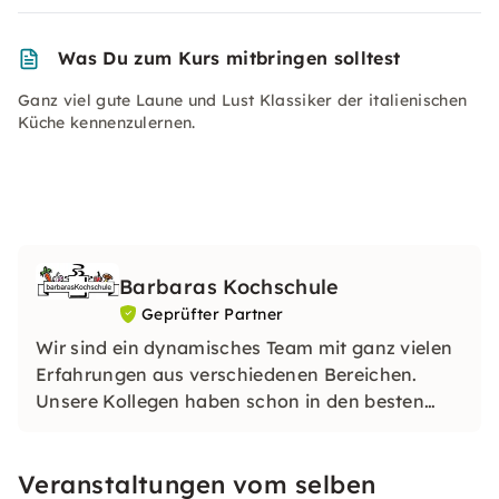
Was Du zum Kurs mitbringen solltest
Ganz viel gute Laune und Lust Klassiker der italienischen
Küche kennenzulernen.
Barbaras Kochschule
Geprüfter Partner
Wir sind ein dynamisches Team mit ganz vielen
Erfahrungen aus verschiedenen Bereichen.
Unsere Kollegen haben schon in den besten
Hotels gekocht. Wir freuen uns auf Euren
Besuch und können es kaum erwarten unser
Veranstaltungen vom selben
Wissen an Euch weiterzugeben.