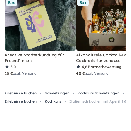
Box
Box
Kreative Stadterkundung für
Alkoholfreie Cocktail-Box
Freund*innen
Cocktails für zuhause
5,0
4,8
Partnerbewertung
13 €
40 €
zzgl. Versand
zzgl. Versand
Erlebnisse buchen
Schwetzingen
Kochkurs Schwetzingen
I
Erlebnisse buchen
Kochkurs
Italienisch kochen mit Aperitif & D