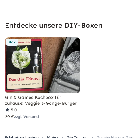
Entdecke unsere DIY-Boxen
Box
Gin & Games Kochbox für
zuhause: Veggie 3-Gänge-Burger
5,0
29 €
zzgl. Versand
Erlebnisse buchen
Mainz
Gin Tasting
Geschichte des Gins: T