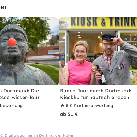
er
in Dortmund: Die
Buden-Tour durch Dortmund:
esserwisser-Tour
Kioskkultur hautnah erleben
rbewertung
5,0
Partnerbewertung
ab 31 €
.0: Digitalquartier im Dortmunder Hafen