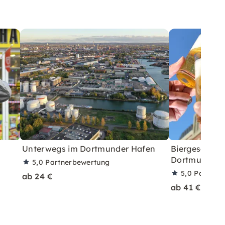
Unterwegs im Dortmunder Hafen
Biergeschich
Dortmund
5,0
Partnerbewertung
5,0
Partner
ab 24 €
ab 41 €