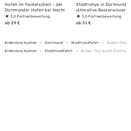
Hafen im Fackelschein - der
Stadtrallye in Dortmund: D
Dortmunder Hafen bei Nacht
ultimative Besserwisser-T
5,0
Partnerbewertung
5,0
Partnerbewertung
ab 29 €
ab 31 €
Erlebnisse buchen
Dortmund
Stadtrundfahrt
Buden-Tour d
Erlebnisse buchen
Stadtrundfahrt
Buden-Tour durch Dortmund: