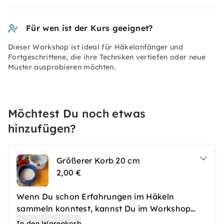
Für wen ist der Kurs geeignet?
Dieser Workshop ist ideal für Häkelanfänger und
Fortgeschrittene, die ihre Techniken vertiefen oder neue
Muster ausprobieren möchten.
Möchtest Du noch etwas
hinzufügen?
Größerer Korb 20 cm
2,00 €
Wenn Du schon Erfahrungen im Häkeln
sammeln konntest, kannst Du im Workshop
auch einen größeren Korb häkeln.
In den Warenkorb