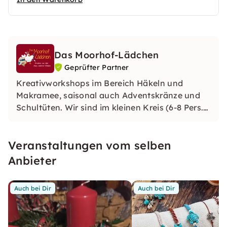
Das Moorhof-Lädchen
Geprüfter Partner
Kreativworkshops im Bereich Häkeln und
Makramee, saisonal auch Adventskränze und
Schultüten. Wir sind im kleinen Kreis (6-8 Pers.)
kreativ. Private Events (JGA, runder Geburtstag,
Mädelsabend)und größere Gruppen sind nach
Veranstaltungen vom selben
Absprache mögliche, ebenso wie eine
Veranstaltung bei Euch zu Hause.
Anbieter
Auch bei Dir
Auch bei Dir