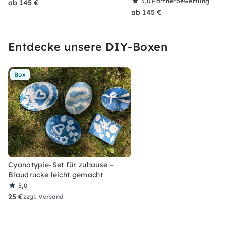
5,0
Partnerbewertung
ab 145 €
ab 145 €
Entdecke unsere DIY-Boxen
Box
Cyanotypie-Set für zuhause –
Blaudrucke leicht gemacht
5,0
25 €
zzgl. Versand