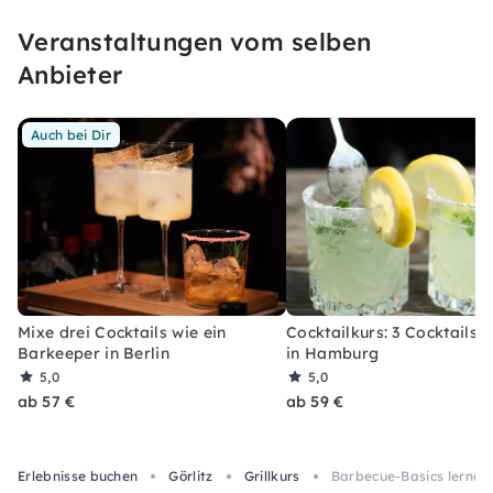
unseren konfetti Klassikern wirst Du ein Event
Veranstaltungen vom selben
erleben, welches Du so schnell nicht vergessen
wirst.
Anbieter
Auch bei Dir
Mixe drei Cocktails wie ein
Cocktailkurs: 3 Cocktails 
Barkeeper in Berlin
in Hamburg
5,0
5,0
ab 57 €
ab 59 €
Erlebnisse buchen
Görlitz
Grillkurs
Barbecue-Basics lernen i