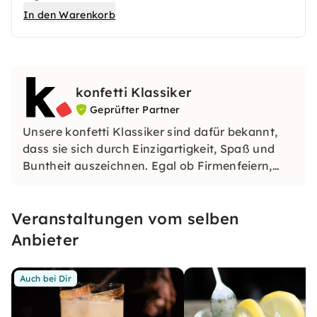
hochwertigen Leinwand umsetzen und mit
In den Warenkorb
nach Hause nehmen. Du entwickelst Dein Motiv
mit Unterstützung der Artists und setzt es
Schritt für Schritt professionell um. So entsteht
ein individuelles Kunstwerk, das Dich lange an
konfetti Klassiker
Dein Erlebnis erinnert.
Geprüfter Partner
Unsere konfetti Klassiker sind dafür bekannt,
dass sie sich durch Einzigartigkeit, Spaß und
Buntheit auszeichnen. Egal ob Firmenfeiern,
JGAs oder Dein bevorstehender Geburtstag: Mit
unseren konfetti Klassikern wirst Du ein Event
Veranstaltungen vom selben
erleben, welches Du so schnell nicht vergessen
wirst.
Anbieter
Auch bei Dir