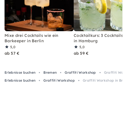
Mixe drei Cocktails wie ein
Cocktailkurs: 3 Cocktails 
Barkeeper in Berlin
in Hamburg
5,0
5,0
ab 57 €
ab 59 €
Erlebnisse buchen
Bremen
Graffiti Workshop
Graffiti Wor
Erlebnisse buchen
Graffiti Workshop
Graffiti Workshop in Bre