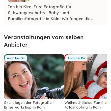
Ich bin Kira, Eure Fotografin für
Schwangerschafts-, Baby- und
Familienfotografie in Köln. ​Wir fangen die
magischen Momente ein, sodass diese für Dich
und Deine Lieben ein Leben lang und länger
Veranstaltungen vom selben
festgehalten werden. Ich freue mich auf ein
Shooting mit Dir!
Anbieter
Auch bei Dir
Auch bei Dir
Grundlagen der Fotografie –
Weihnachtliches Familien-
Einzelworkshop in Köln
Fotoshooting in Köln