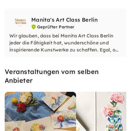
Manita's Art Class Berlin
Geprüfter Partner
Wir glauben, dass bei Manita Art Class Berlin
jeder die Fähigkeit hat, wunderschöne und
inspirierende Kunstwerke zu schaffen. Egal, ob
du ein Anfänger bist oder deine Fähigkeiten
verfeinern möchtest, unsere Kurse sind darauf
Veranstaltungen vom selben
ausgelegt, ein solides künstlerisches
Fundament zu schaffen. Wir vereinfachen den
Anbieter
Unterricht und passen ihn an alle Niveaus an.