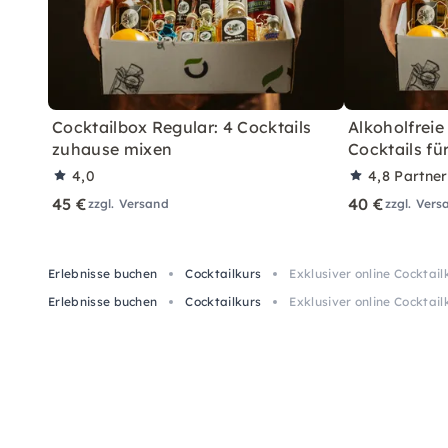
Cocktailbox Regular: 4 Cocktails
Alkoholfreie
zuhause mixen
Cocktails fü
4,0
4,8
Partne
45 €
40 €
zzgl. Versand
zzgl. Vers
Erlebnisse buchen
Cocktailkurs
Exklusiver online Cocktai
Erlebnisse buchen
Cocktailkurs
Exklusiver online Cocktai