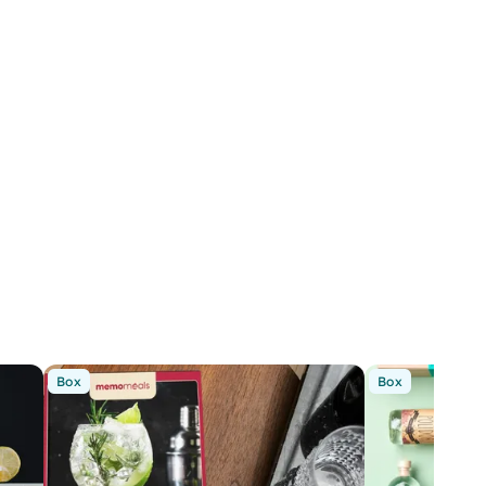
Box
Box