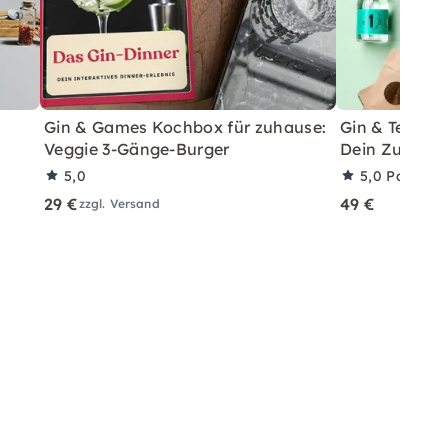
Gin & Games Kochbox für zuhause:
Gin & Tea Har
Veggie 3-Gänge-Burger
Dein Zuhaus
5,0
5,0
Partner
29 €
49 €
zzgl. Versand