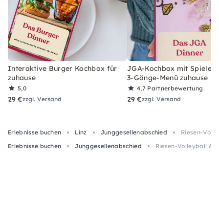
Interaktive Burger Kochbox für
JGA-Kochbox mit Spielen 
zuhause
3-Gänge-Menü zuhause
5,0
4,7
Partnerbewertung
29 €
29 €
zzgl. Versand
zzgl. Versand
Erlebnisse buchen
Linz
Junggesellenabschied
Riesen-Volle
Erlebnisse buchen
Junggesellenabschied
Riesen-Volleyball & M