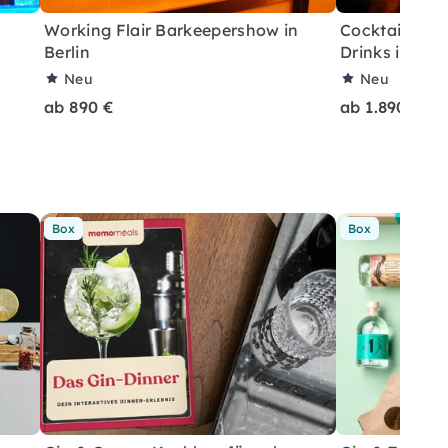
Working Flair Barkeepershow in
Cocktailshow
Berlin
Drinks in Berl
Neu
Neu
ab 890 €
ab 1.890 €
Box
Box