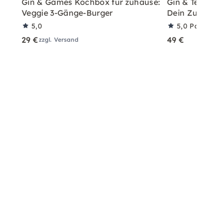
Gin & Games Kochbox für zuhause:
Gin & Tea Har
Veggie 3-Gänge-Burger
Dein Zuhaus
5,0
5,0
Partner
29 €
49 €
zzgl. Versand