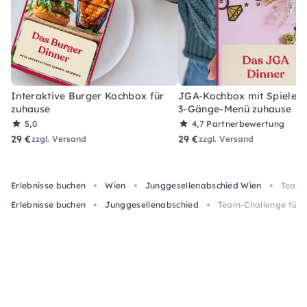
Interaktive Burger Kochbox für
JGA-Kochbox mit Spielen 
zuhause
3-Gänge-Menü zuhause
5,0
4,7
Partnerbewertung
29 €
29 €
zzgl. Versand
zzgl. Versand
Erlebnisse buchen
Wien
Junggesellenabschied Wien
Team-
Erlebnisse buchen
Junggesellenabschied
Team-Challenge für F